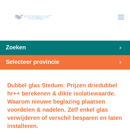
Zoeken
Selecteer provincie
Dubbel glas Stedum: Prijzen driedubbel
hr++ berekenen & dikte isolatiewaarde.
Waarom nieuwe beglazing plaatsen
voordelen & nadelen. Zelf enkel glas
verwijderen of verschil besparen en laten
installeren.