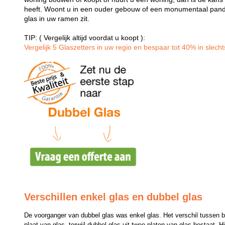
heeft. Woont u in een ouder gebouw of een monumentaal pand
glas in uw ramen zit.
TIP: ( Vergelijk altijd voordat u koopt ):
Vergelijk 5 Glaszetters in uw regio en bespaar tot 40% in slechts
Verschillen enkel glas en dubbel glas
De voorganger van dubbel glas was enkel glas. Het verschil tussen bei
plaat van glas, terwijl dubbel glas uit twee platen van glas bestaat. H