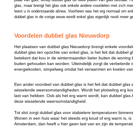
glas, maar brengt het glas ook enkele andere voordelen met zich mee
leest u in onderstaande alinea. Voorheen was het erg normaal om enk
dubbel glas in de vorige eeuw wordt enkel glas eigenlijk nooit meer g
Voordelen dubbel glas Nieuwdorp
Het plaatsen van dubbel glas Nieuwdorp brengt enkele voordel
dubbel glas ten opzichte van enkel glas, is het feit dat dubbel g
betekent dat kou in de wintermaanden beter buiten de woning b
buiten gehouden kan worden. Uiteindelijk zorgt de verbeterde i
energiekosten, simpelweg omdat het verwarmen en koelen van 
Een ander voordeel van dubbel glas is het feit dat dubbel glas
wisselende weersomstandigheden. Wordt het plotseling erg koud
last van hebben. Ook als het erg warm wordt, kan dubbel gl
deze wisselende weersomstandigheid.
Tot slot zorgt dubbel glas voor stabielere temperaturen binne
Wonen in een huis waar het steeds erg koud of erg warm is, is z
Amsterdam, dan heeft u hier geen last van en zijn de temperatu