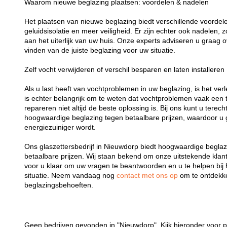
Waarom nieuwe beglazing plaatsen: voordelen & nadelen
Het plaatsen van nieuwe beglazing biedt verschillende voordelen
geluidsisolatie en meer veiligheid. Er zijn echter ook nadelen,
aan het uiterlijk van uw huis. Onze experts adviseren u graag o
vinden van de juiste beglazing voor uw situatie.
Zelf vocht verwijderen of verschil besparen en laten installeren
Als u last heeft van vochtproblemen in uw beglazing, is het verl
is echter belangrijk om te weten dat vochtproblemen vaak een t
repareren niet altijd de beste oplossing is. Bij ons kunt u terech
hoogwaardige beglazing tegen betaalbare prijzen, waardoor u 
energiezuiniger wordt.
Ons glaszettersbedrijf in Nieuwdorp biedt hoogwaardige beglazi
betaalbare prijzen. Wij staan bekend om onze uitstekende klant
voor u klaar om uw vragen te beantwoorden en u te helpen bij 
situatie. Neem vandaag nog
contact met ons op
om te ontdekk
beglazingsbehoeften.
Geen bedrijven gevonden in "Nieuwdorp". Kijk hieronder voor p