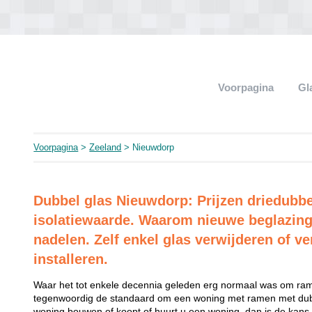
Voorpagina
Gl
Voorpagina
>
Zeeland
> Nieuwdorp
Dubbel glas Nieuwdorp: Prijzen driedubbe
isolatiewaarde. Waarom nieuwe beglazing
nadelen. Zelf enkel glas verwijderen of ve
installeren.
Waar het tot enkele decennia geleden erg normaal was om rame
tegenwoordig de standaard om een woning met ramen met dubb
woning bouwen of koopt of huurt u een woning, dan is de kans