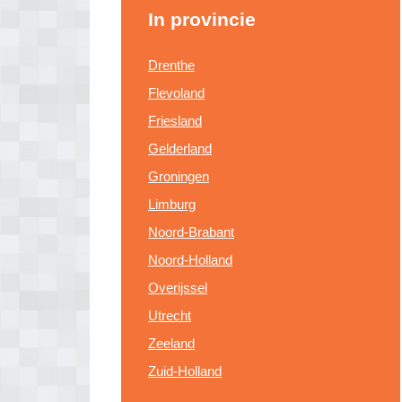
In provincie
Drenthe
Flevoland
Friesland
Gelderland
Groningen
Limburg
Noord-Brabant
Noord-Holland
Overijssel
Utrecht
Zeeland
Zuid-Holland