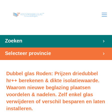
Zoeken
Selecteer provincie
Dubbel glas Roden: Prijzen driedubbel
hr++ berekenen & dikte isolatiewaarde.
Waarom nieuwe beglazing plaatsen
voordelen & nadelen. Zelf enkel glas
verwijderen of verschil besparen en laten
installeren.