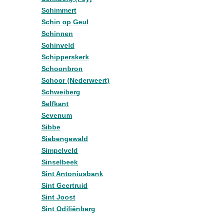
Schimmert
Schin op Geul
Schinnen
Schinveld
Schipperskerk
Schoonbron
Schoor (Nederweert)
Schweiberg
Selfkant
Sevenum
Sibbe
Siebengewald
Simpelveld
Sinselbeek
Sint Antoniusbank
Sint Geertruid
Sint Joost
Sint Odiliënberg