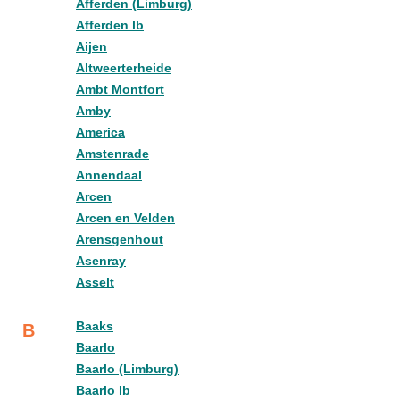
Afferden (Limburg)
Afferden lb
Aijen
Altweerterheide
Ambt Montfort
Amby
America
Amstenrade
Annendaal
Arcen
Arcen en Velden
Arensgenhout
Asenray
Asselt
Baaks
B
Baarlo
Baarlo (Limburg)
Baarlo lb