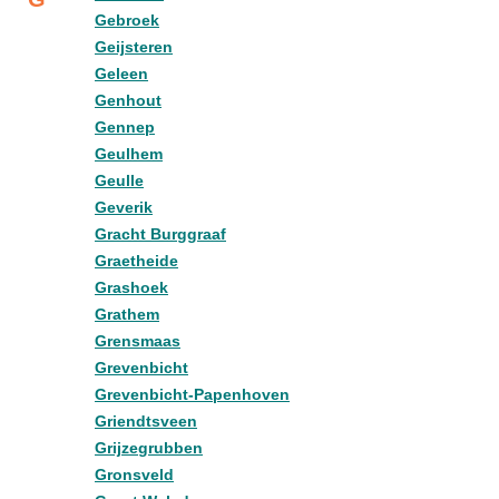
Gebroek
Geijsteren
Geleen
Genhout
Gennep
Geulhem
Geulle
Geverik
Gracht Burggraaf
Graetheide
Grashoek
Grathem
Grensmaas
Grevenbicht
Grevenbicht-Papenhoven
Griendtsveen
Grijzegrubben
Gronsveld