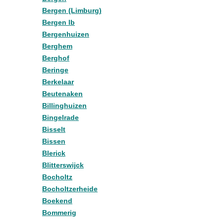
Bergen (Limburg)
Bergen lb
Bergenhuizen
Berghem
Berghof
Beringe
Berkelaar
Beutenaken
Billinghuizen
Bingelrade
Bisselt
Bissen
Blerick
Blitterswijck
Bocholtz
Bocholtzerheide
Boekend
Bommerig