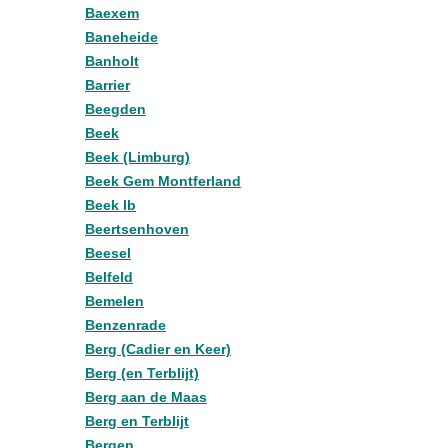
Baexem
Baneheide
Banholt
Barrier
Beegden
Beek
Beek (Limburg)
Beek Gem Montferland
Beek lb
Beertsenhoven
Beesel
Belfeld
Bemelen
Benzenrade
Berg (Cadier en Keer)
Berg (en Terblijt)
Berg aan de Maas
Berg en Terblijt
Bergen