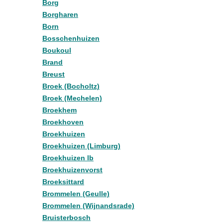
Borg
Borgharen
Born
Bosschenhuizen
Boukoul
Brand
Breust
Broek (Bocholtz)
Broek (Mechelen)
Broekhem
Broekhoven
Broekhuizen
Broekhuizen (Limburg)
Broekhuizen lb
Broekhuizenvorst
Broeksittard
Brommelen (Geulle)
Brommelen (Wijnandsrade)
Bruisterbosch