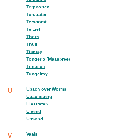
Terpoorten
Terstraten
Tervoorst
Terziet
Thorn
Thull
Tienray
Tongerlo (Maasbree)
Trintelen
Tungelroy
Ubach over Worms
U
Ubachsberg
Ulestraten
Ulvend
Urmond
Vaals
V