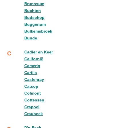
Brunssum
Buchten
Budschop
Buggenum
Bulkemsbroek
Bunde
Cadier en Keer
C
Californië
Camerig
Cartils
Castenray
Catsop
Colmont
Cottessen
Crapoel
Craubeek
D'n Esch