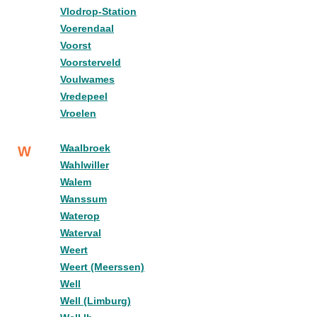
Vlodrop-Station
Voerendaal
Voorst
Voorsterveld
Voulwames
Vredepeel
Vroelen
Waalbroek
W
Wahlwiller
Walem
Wanssum
Waterop
Waterval
Weert
Weert (Meerssen)
Well
Well (Limburg)