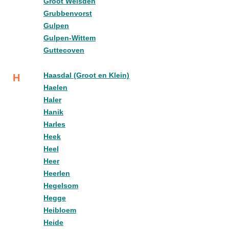
Groot Welsden
Grubbenvorst
Gulpen
Gulpen-Wittem
Guttecoven
Haasdal (Groot en Klein)
H
Haelen
Haler
Hanik
Harles
Heek
Heel
Heer
Heerlen
Hegelsom
Hegge
Heibloem
Heide