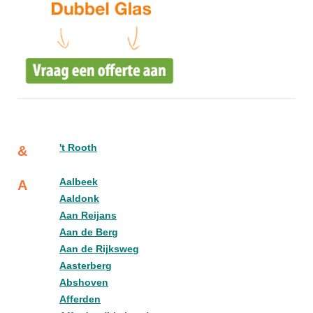
't Rooth
&
Aalbeek
A
Aaldonk
Aan Reijans
Aan de Berg
Aan de Rijksweg
Aasterberg
Abshoven
Afferden