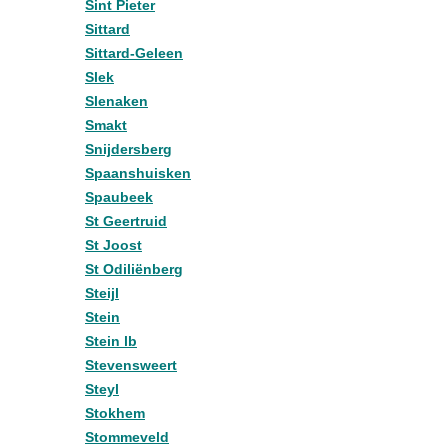
Sint Pieter
Sittard
Sittard-Geleen
Slek
Slenaken
Smakt
Snijdersberg
Spaanshuisken
Spaubeek
St Geertruid
St Joost
St Odiliënberg
Steijl
Stein
Stein lb
Stevensweert
Steyl
Stokhem
Stommeveld