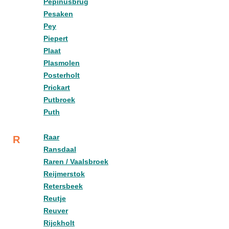
Pepinusbrug
Pesaken
Pey
Piepert
Plaat
Plasmolen
Posterholt
Prickart
Putbroek
Puth
Raar
R
Ransdaal
Raren / Vaalsbroek
Reijmerstok
Retersbeek
Reutje
Reuver
Rijckholt