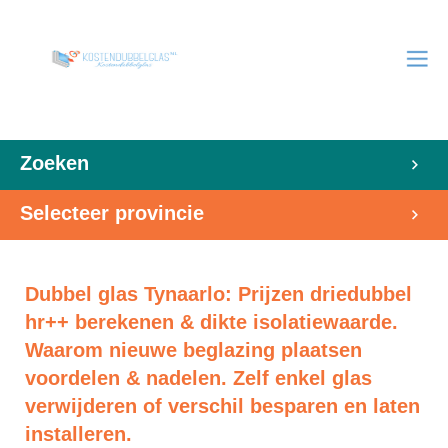
Zoeken
Selecteer provincie
Dubbel glas Tynaarlo: Prijzen driedubbel
hr++ berekenen & dikte isolatiewaarde.
Waarom nieuwe beglazing plaatsen
voordelen & nadelen. Zelf enkel glas
verwijderen of verschil besparen en laten
installeren.