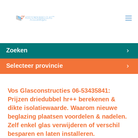
Zoeken
Selecteer provincie
Vos Glasconstructies 06-53435841:
Prijzen driedubbel hr++ berekenen &
dikte isolatiewaarde. Waarom nieuwe
beglazing plaatsen voordelen & nadelen.
Zelf enkel glas verwijderen of verschil
besparen en laten installeren.