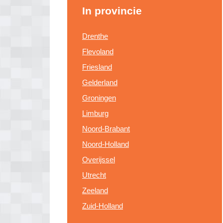
In provincie
Drenthe
Flevoland
Friesland
Gelderland
Groningen
Limburg
Noord-Brabant
Noord-Holland
Overijssel
Utrecht
Zeeland
Zuid-Holland