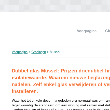
Voorpagina
Gl
Voorpagina
>
Groningen
> Mussel
Dubbel glas Mussel: Prijzen driedubbel h
isolatiewaarde. Waarom nieuwe beglazing
nadelen. Zelf enkel glas verwijderen of ve
installeren.
Waar het tot enkele decennia geleden erg normaal was om rame
tegenwoordig de standaard om een woning met ramen met dubb
woning bouwen of koopt of huurt u een woning, dan is de kans