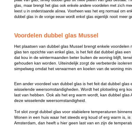
glas, maar brengt het glas ook enkele andere voordelen met zich mee
leest u in onderstaande alinea. Voorheen was het erg normaal om enk
dubbel glas in de vorige eeuw wordt enkel glas eigenlijk nooit meer g
Voordelen dubbel glas Mussel
Het plaatsen van dubbel glas Mussel brengt enkele voordelen 
glas ten opzichte van enkel glas, is het feit dat dubbel glas een
dat kou in de wintermaanden beter buiten de woning blijft, ter
gehouden kan worden. Uiteindelijk zorgt de verbeterde isolere
simpelweg omdat het verwarmen en koelen van de woning mind
Een ander voordeel van dubbel glas is het feit dat dubbel glas
wisselende weersomstandigheden. Wordt het plotseling erg koud
last van hebben. Ook als het erg warm wordt, kan dubbel gl
deze wisselende weersomstandigheid.
Tot slot zorgt dubbel glas voor stabielere temperaturen binne
Wonen in een huis waar het steeds erg koud of erg warm is, is z
Amsterdam, dan heeft u hier geen last van en zijn de temperatu