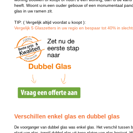
heeft. Woont u in een ouder gebouw of een monumentaal pand
glas in uw ramen zit.
TIP: ( Vergelijk altijd voordat u koopt ):
Vergelijk 5 Glaszetters in uw regio en bespaar tot 40% in slechts
Verschillen enkel glas en dubbel glas
De voorganger van dubbel glas was enkel glas. Het verschil tussen bei
plaat van glas, terwijl dubbel glas uit twee platen van glas bestaat. H