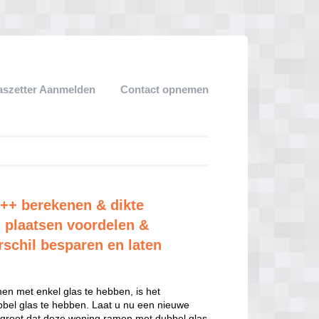
aszetter Aanmelden
Contact opnemen
r++ berekenen & dikte
 plaatsen voordelen &
rschil besparen en laten
n met enkel glas te hebben, is het
el glas te hebben. Laat u nu een nieuwe
 groot dat deze woning ramen met dubbel glas