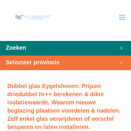
Zoeken
Selecteer provincie
Dubbel glas Eygelshoven: Prijzen
driedubbel hr++ berekenen & dikte
isolatiewaarde. Waarom nieuwe
beglazing plaatsen voordelen & nadelen.
Zelf enkel glas verwijderen of verschil
besparen en laten installeren.