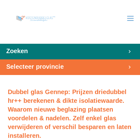
Zoeken
Selecteer provincie
Dubbel glas Gennep: Prijzen driedubbel
hr++ berekenen & dikte isolatiewaarde.
Waarom nieuwe beglazing plaatsen
voordelen & nadelen. Zelf enkel glas
verwijderen of verschil besparen en laten
installeren.