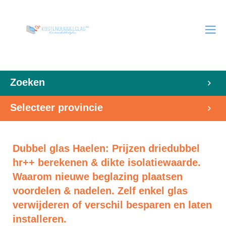
Zoeken
Selecteer provincie
Dubbel glas Haelen: Prijzen driedubbel
hr++ berekenen & dikte isolatiewaarde.
Waarom nieuwe beglazing plaatsen
voordelen & nadelen. Zelf enkel glas
verwijderen of verschil besparen en laten
installeren.