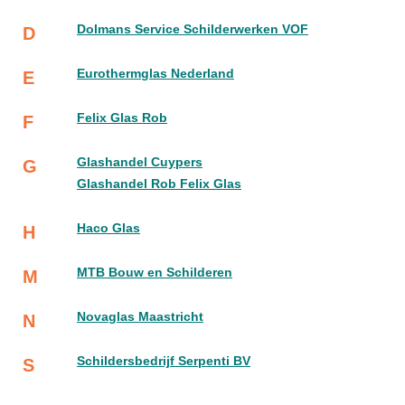
Dolmans Service Schilderwerken VOF
D
Eurothermglas Nederland
E
Felix Glas Rob
F
Glashandel Cuypers
G
Glashandel Rob Felix Glas
Haco Glas
H
MTB Bouw en Schilderen
M
Novaglas Maastricht
N
Schildersbedrijf Serpenti BV
S