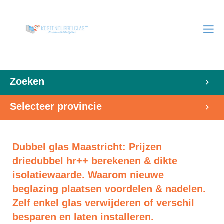
Zoeken
Selecteer provincie
Dubbel glas Maastricht: Prijzen
driedubbel hr++ berekenen & dikte
isolatiewaarde. Waarom nieuwe
beglazing plaatsen voordelen & nadelen.
Zelf enkel glas verwijderen of verschil
besparen en laten installeren.