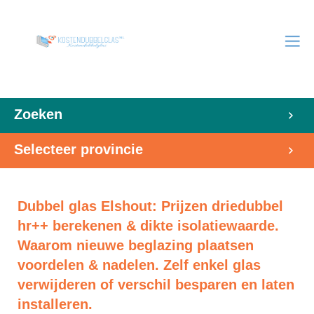
Zoeken
Selecteer provincie
Dubbel glas Elshout: Prijzen driedubbel
hr++ berekenen & dikte isolatiewaarde.
Waarom nieuwe beglazing plaatsen
voordelen & nadelen. Zelf enkel glas
verwijderen of verschil besparen en laten
installeren.