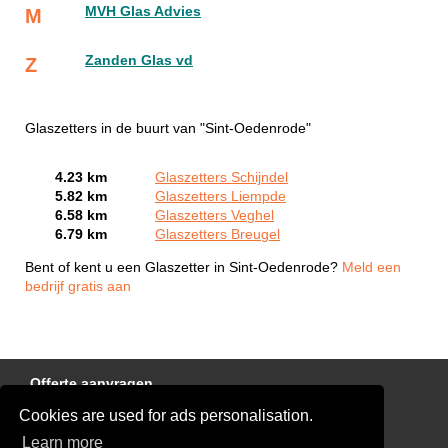
MVH Glas Advies
M
Zanden Glas vd
Z
Glaszetters in de buurt van "Sint-Oedenrode"
4.23 km
Glaszetters Schijndel
5.82 km
Glaszetters Liempde
6.58 km
Glaszetters Veghel
6.79 km
Glaszetters Breugel
Bent of kent u een Glaszetter in Sint-Oedenrode?
Meld een
bedrijf gratis aan
Offerte aanvragen
Cookies are used for ads personalisation.
Links
Learn more