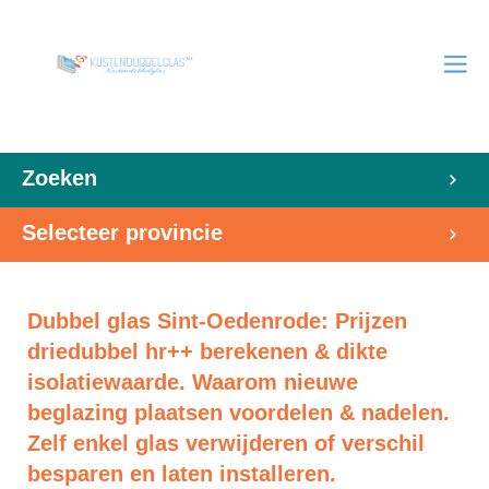
Zoeken
Selecteer provincie
Dubbel glas Sint-Oedenrode: Prijzen
driedubbel hr++ berekenen & dikte
isolatiewaarde. Waarom nieuwe
beglazing plaatsen voordelen & nadelen.
Zelf enkel glas verwijderen of verschil
besparen en laten installeren.