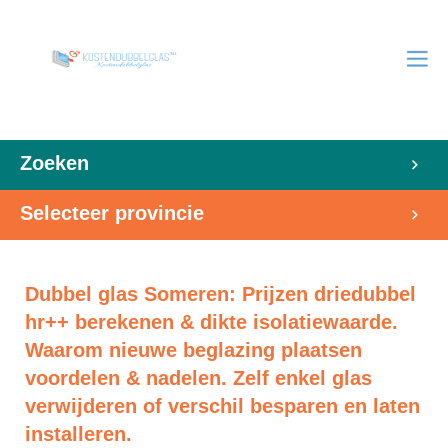
Zoeken
Selecteer provincie
Dubbel glas Someren: Prijzen driedubbel
hr++ berekenen & dikte isolatiewaarde.
Waarom nieuwe beglazing plaatsen
voordelen & nadelen. Zelf enkel glas
verwijderen of verschil besparen en laten
installeren.