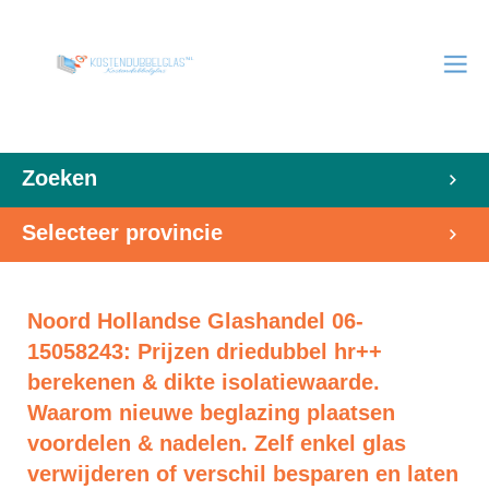
Zoeken
Selecteer provincie
Noord Hollandse Glashandel 06-
15058243: Prijzen driedubbel hr++
berekenen & dikte isolatiewaarde.
Waarom nieuwe beglazing plaatsen
voordelen & nadelen. Zelf enkel glas
verwijderen of verschil besparen en laten