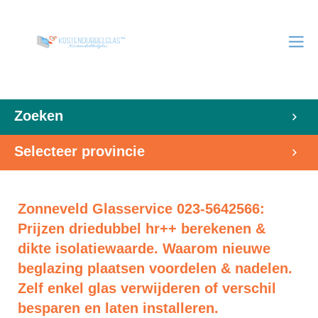
Zoeken
Selecteer provincie
Zonneveld Glasservice 023-5642566:
Prijzen driedubbel hr++ berekenen &
dikte isolatiewaarde. Waarom nieuwe
beglazing plaatsen voordelen & nadelen.
Zelf enkel glas verwijderen of verschil
besparen en laten installeren.