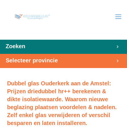
Zoeken
Selecteer provincie
Dubbel glas Ouderkerk aan de Amstel:
Prijzen driedubbel hr++ berekenen &
dikte isolatiewaarde. Waarom nieuwe
beglazing plaatsen voordelen & nadelen.
Zelf enkel glas verwijderen of verschil
besparen en laten installeren.