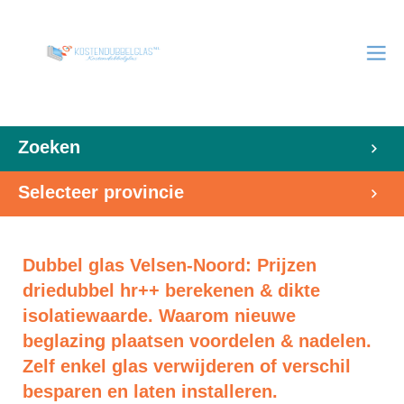
Zoeken
Selecteer provincie
Dubbel glas Velsen-Noord: Prijzen
driedubbel hr++ berekenen & dikte
isolatiewaarde. Waarom nieuwe
beglazing plaatsen voordelen & nadelen.
Zelf enkel glas verwijderen of verschil
besparen en laten installeren.