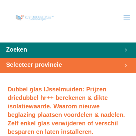
Zoeken
Selecteer provincie
Dubbel glas IJsselmuiden: Prijzen
driedubbel hr++ berekenen & dikte
isolatiewaarde. Waarom nieuwe
beglazing plaatsen voordelen & nadelen.
Zelf enkel glas verwijderen of verschil
besparen en laten installeren.