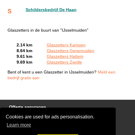
Schildersbedrijf De Haan
S
Glaszetters in de buurt van "IJsselmuiden"
2.14 km
Glaszetters Kampen
8.64 km
Glaszetters Genemuiden
9.61 km
Glaszetters Hattem
9.69 km
Glaszetters Zwolle
Bent of kent u een Glaszetter in IJsselmuiden?
Meld een
bedrijf gratis aan
Offerte aanvragen
Cookies are used for ads personalisation.
Links
Learn more
Disclaimer