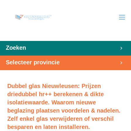
Zoeken
Selecteer provincie
Dubbel glas Nieuwleusen: Prijzen
driedubbel hr++ berekenen & dikte
isolatiewaarde. Waarom nieuwe
beglazing plaatsen voordelen & nadelen.
Zelf enkel glas verwijderen of verschil
besparen en laten installeren.