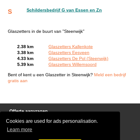
Schildersbedrijf G van Essen en Zn
S
Glaszetters in de buurt van "Steenwijk"
2.38 km
Glaszetters Kallenkote
3.38 km
Glaszetters Eesveen
4.33 km
Glaszetters De Pol (Steenwijk)
5.39 km
Glaszetters Willemsoord
Bent of kent u een Glaszetter in Steenwijk?
Meld een bedrijf
gratis aan
Offerte aanvragen
Cookies are used for ads personalisation.
Links
Learn more
Disclaimer