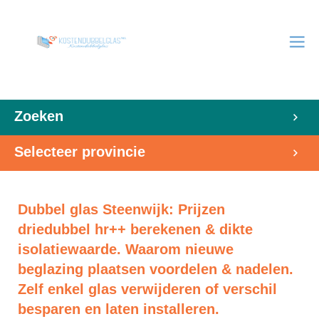
Zoeken
Selecteer provincie
Dubbel glas Steenwijk: Prijzen
driedubbel hr++ berekenen & dikte
isolatiewaarde. Waarom nieuwe
beglazing plaatsen voordelen & nadelen.
Zelf enkel glas verwijderen of verschil
besparen en laten installeren.