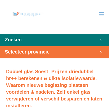
Zoeken
Selecteer provincie
Dubbel glas Soest: Prijzen driedubbel
hr++ berekenen & dikte isolatiewaarde.
Waarom nieuwe beglazing plaatsen
voordelen & nadelen. Zelf enkel glas
verwijderen of verschil besparen en laten
installeren.