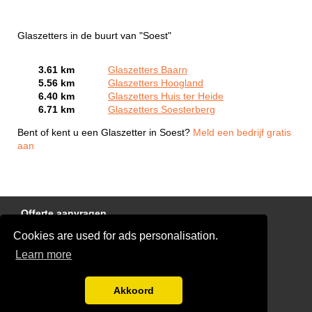
Glaszetters in de buurt van "Soest"
3.61 km
Glaszetters Baarn
5.56 km
Glaszetters Hoogland
6.40 km
Glaszetters Huis ter Heide
6.71 km
Glaszetters Soesterberg
Bent of kent u een Glaszetter in Soest?
Meld een bedrijf gratis
aan
Offerte aanvragen
Cookies are used for ads personalisation.
Links
Learn more
Disclaimer
Blog
Akkoord
Ben jij een glaszetter?