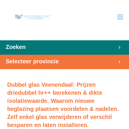
Zoeken
Selecteer provincie
Dubbel glas Veenendaal: Prijzen
driedubbel hr++ berekenen & dikte
isolatiewaarde. Waarom nieuwe
beglazing plaatsen voordelen & nadelen.
Zelf enkel glas verwijderen of verschil
besparen en laten installeren.