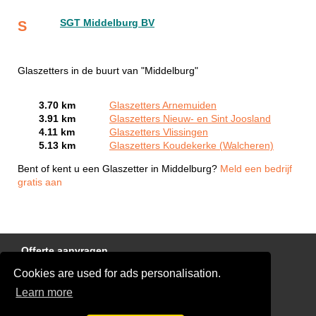
SGT Middelburg BV
S
Glaszetters in de buurt van "Middelburg"
3.70 km
Glaszetters Arnemuiden
3.91 km
Glaszetters Nieuw- en Sint Joosland
4.11 km
Glaszetters Vlissingen
5.13 km
Glaszetters Koudekerke (Walcheren)
Bent of kent u een Glaszetter in Middelburg?
Meld een bedrijf
gratis aan
Offerte aanvragen
Cookies are used for ads personalisation.
Links
Learn more
Disclaimer