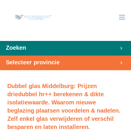
Zoeken
Selecteer provincie
Dubbel glas Middelburg: Prijzen
driedubbel hr++ berekenen & dikte
isolatiewaarde. Waarom nieuwe
beglazing plaatsen voordelen & nadelen.
Zelf enkel glas verwijderen of verschil
besparen en laten installeren.