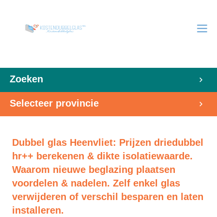
Zoeken
Selecteer provincie
Dubbel glas Heenvliet: Prijzen driedubbel
hr++ berekenen & dikte isolatiewaarde.
Waarom nieuwe beglazing plaatsen
voordelen & nadelen. Zelf enkel glas
verwijderen of verschil besparen en laten
installeren.