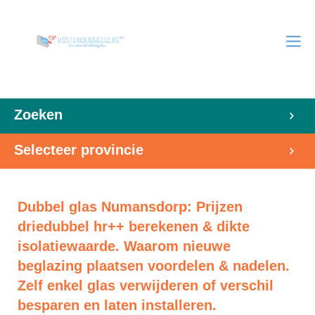
Zoeken
Selecteer provincie
Dubbel glas Numansdorp: Prijzen
driedubbel hr++ berekenen & dikte
isolatiewaarde. Waarom nieuwe
beglazing plaatsen voordelen & nadelen.
Zelf enkel glas verwijderen of verschil
besparen en laten installeren.