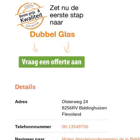
Details
Adres
Olsterweg 24
8256RV
Biddinghuizen
Flevoland
Telefoonnummer
06-13548706
Navigeer naar
Molen Handelsonderneming de in Bidd