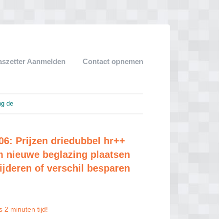
aszetter Aanmelden
Contact opnemen
ng de
6: Prijzen driedubbel hr++
m nieuwe beglazing plaatsen
ijderen of verschil besparen
 2 minuten tijd!