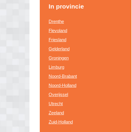
In provincie
Drenthe
Flevoland
Friesland
Gelderland
Groningen
Limburg
Noord-Brabant
Noord-Holland
Overijssel
Utrecht
Zeeland
Zuid-Holland