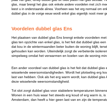
glas, maar brengt het glas ook enkele andere voordelen met zich mee
leest u in onderstaande alinea. Voorheen was het erg normaal om enk
dubbel glas in de vorige eeuw wordt enkel glas eigenlijk nooit meer g
Voordelen dubbel glas Ens
Het plaatsen van dubbel glas Ens brengt enkele voordelen met
glas ten opzichte van enkel glas, is het feit dat dubbel glas een
dat kou in de wintermaanden beter buiten de woning blijft, ter
gehouden kan worden. Uiteindelijk zorgt de verbeterde isolere
simpelweg omdat het verwarmen en koelen van de woning mind
Een ander voordeel van dubbel glas is het feit dat dubbel glas
wisselende weersomstandigheden. Wordt het plotseling erg koud
last van hebben. Ook als het erg warm wordt, kan dubbel gl
deze wisselende weersomstandigheid.
Tot slot zorgt dubbel glas voor stabielere temperaturen binne
Wonen in een huis waar het steeds erg koud of erg warm is, is z
Amsterdam, dan heeft u hier geen last van en zijn de temperatu