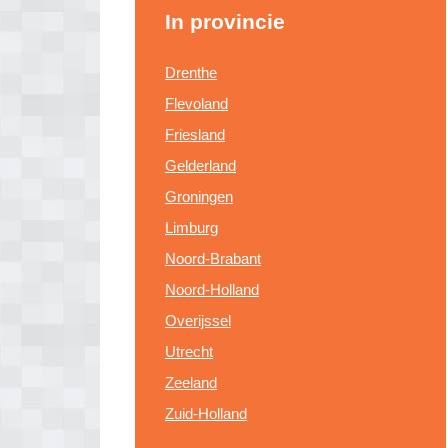
In provincie
Drenthe
Flevoland
Friesland
Gelderland
Groningen
Limburg
Noord-Brabant
Noord-Holland
Overijssel
Utrecht
Zeeland
Zuid-Holland