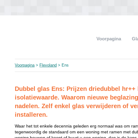
Voorpagina
Gl
Voorpagina
>
Flevoland
> Ens
Dubbel glas Ens: Prijzen driedubbel hr++
isolatiewaarde. Waarom nieuwe beglazing
nadelen. Zelf enkel glas verwijderen of ve
installeren.
Waar het tot enkele decennia geleden erg normaal was om rame
tegenwoordig de standaard om een woning met ramen met dubb
woning bouwen of koopt of huurt u een woning, dan is de kans