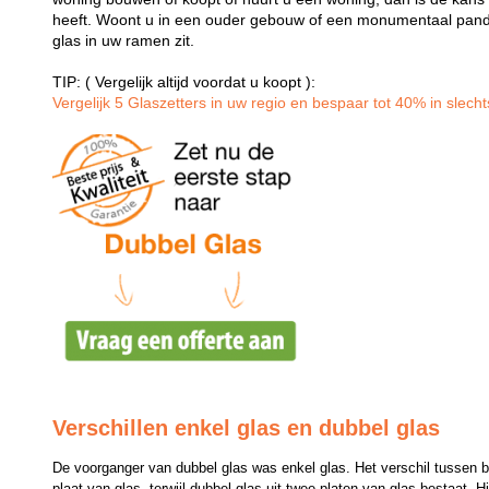
heeft. Woont u in een ouder gebouw of een monumentaal pand
glas in uw ramen zit.
TIP: ( Vergelijk altijd voordat u koopt ):
Vergelijk 5 Glaszetters in uw regio en bespaar tot 40% in slechts
Verschillen enkel glas en dubbel glas
De voorganger van dubbel glas was enkel glas. Het verschil tussen bei
plaat van glas, terwijl dubbel glas uit twee platen van glas bestaat. H