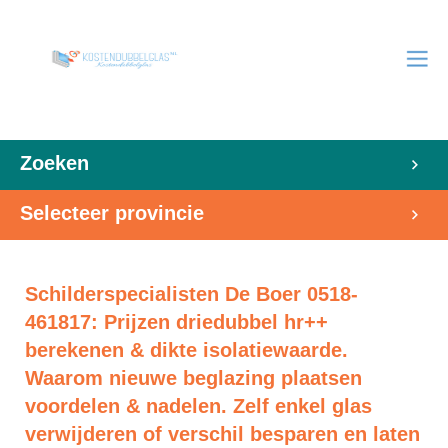
Zoeken
Selecteer provincie
Schilderspecialisten De Boer 0518-
461817: Prijzen driedubbel hr++
berekenen & dikte isolatiewaarde.
Waarom nieuwe beglazing plaatsen
voordelen & nadelen. Zelf enkel glas
verwijderen of verschil besparen en laten