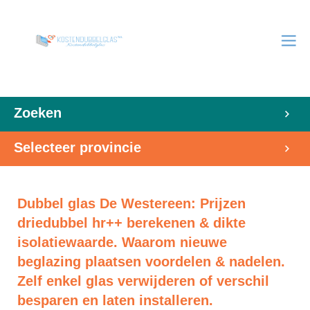
Zoeken
Selecteer provincie
Dubbel glas De Westereen: Prijzen
driedubbel hr++ berekenen & dikte
isolatiewaarde. Waarom nieuwe
beglazing plaatsen voordelen & nadelen.
Zelf enkel glas verwijderen of verschil
besparen en laten installeren.