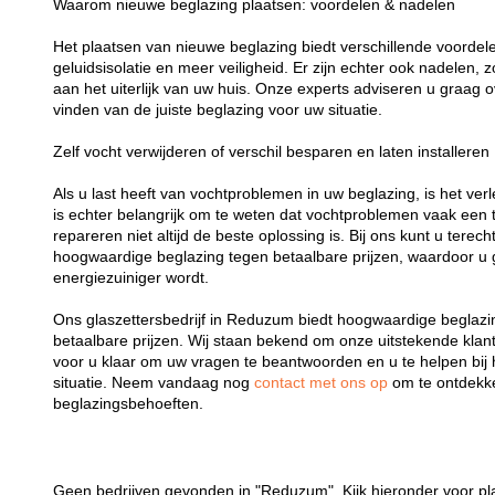
Waarom nieuwe beglazing plaatsen: voordelen & nadelen
Het plaatsen van nieuwe beglazing biedt verschillende voordelen
geluidsisolatie en meer veiligheid. Er zijn echter ook nadelen,
aan het uiterlijk van uw huis. Onze experts adviseren u graag o
vinden van de juiste beglazing voor uw situatie.
Zelf vocht verwijderen of verschil besparen en laten installeren
Als u last heeft van vochtproblemen in uw beglazing, is het verl
is echter belangrijk om te weten dat vochtproblemen vaak een t
repareren niet altijd de beste oplossing is. Bij ons kunt u terech
hoogwaardige beglazing tegen betaalbare prijzen, waardoor u 
energiezuiniger wordt.
Ons glaszettersbedrijf in Reduzum biedt hoogwaardige beglazin
betaalbare prijzen. Wij staan bekend om onze uitstekende klant
voor u klaar om uw vragen te beantwoorden en u te helpen bij 
situatie. Neem vandaag nog
contact met ons op
om te ontdekk
beglazingsbehoeften.
Geen bedrijven gevonden in "Reduzum". Kijk hieronder voor pl