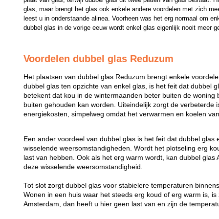
glas, maar brengt het glas ook enkele andere voordelen met zich mee
leest u in onderstaande alinea. Voorheen was het erg normaal om enk
dubbel glas in de vorige eeuw wordt enkel glas eigenlijk nooit meer g
Voordelen dubbel glas Reduzum
Het plaatsen van dubbel glas Reduzum brengt enkele voordele
dubbel glas ten opzichte van enkel glas, is het feit dat dubbel g
betekent dat kou in de wintermaanden beter buiten de woning b
buiten gehouden kan worden. Uiteindelijk zorgt de verbeterde i
energiekosten, simpelweg omdat het verwarmen en koelen van 
Een ander voordeel van dubbel glas is het feit dat dubbel glas
wisselende weersomstandigheden. Wordt het plotseling erg koud
last van hebben. Ook als het erg warm wordt, kan dubbel gl
deze wisselende weersomstandigheid.
Tot slot zorgt dubbel glas voor stabielere temperaturen binne
Wonen in een huis waar het steeds erg koud of erg warm is, is z
Amsterdam, dan heeft u hier geen last van en zijn de temperatu