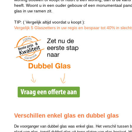
heeft. Woont u in een ouder gebouw of een monumentaal pand
glas in uw ramen zit.
TIP: ( Vergelijk altijd voordat u koopt ):
Vergelijk 5 Glaszetters in uw regio en bespaar tot 40% in slechts
Verschillen enkel glas en dubbel glas
De voorganger van dubbel glas was enkel glas. Het verschil tussen bei
plaat van glas, terwijl dubbel glas uit twee platen van glas bestaat. H