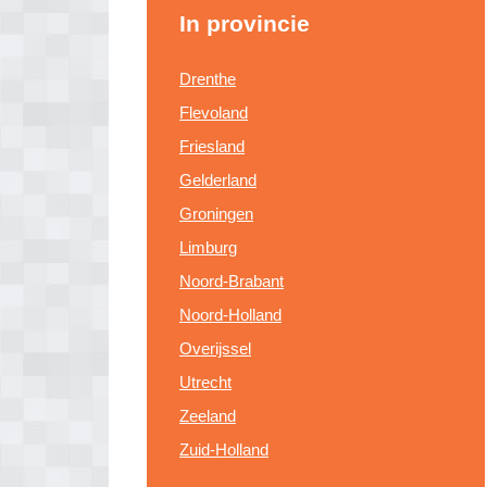
In provincie
Drenthe
Flevoland
Friesland
Gelderland
Groningen
Limburg
Noord-Brabant
Noord-Holland
Overijssel
Utrecht
Zeeland
Zuid-Holland