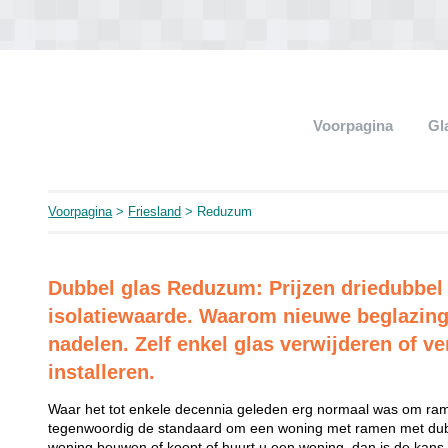
Voorpagina
Gl
Voorpagina
>
Friesland
> Reduzum
Dubbel glas Reduzum: Prijzen driedubbel
isolatiewaarde. Waarom nieuwe beglazing
nadelen. Zelf enkel glas verwijderen of ve
installeren.
Waar het tot enkele decennia geleden erg normaal was om rame
tegenwoordig de standaard om een woning met ramen met dubb
woning bouwen of koopt of huurt u een woning, dan is de kans