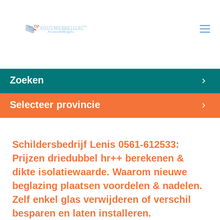
Zoeken
Selecteer provincie
Schildersbedrijf Lenis 0561-612533:
Prijzen driedubbel hr++ berekenen &
dikte isolatiewaarde. Waarom nieuwe
beglazing plaatsen voordelen & nadelen.
Zelf enkel glas verwijderen of verschil
besparen en laten installeren.