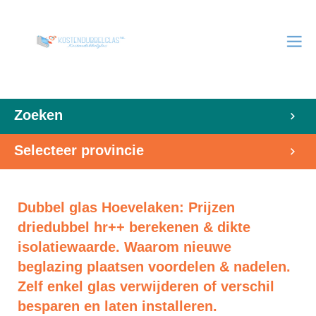
Zoeken
Selecteer provincie
Dubbel glas Hoevelaken: Prijzen
driedubbel hr++ berekenen & dikte
isolatiewaarde. Waarom nieuwe
beglazing plaatsen voordelen & nadelen.
Zelf enkel glas verwijderen of verschil
besparen en laten installeren.