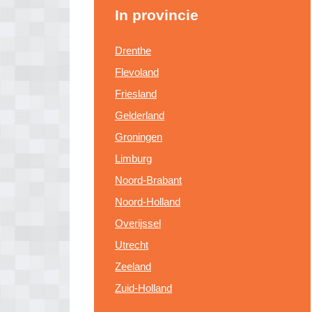
In provincie
Drenthe
Flevoland
Friesland
Gelderland
Groningen
Limburg
Noord-Brabant
Noord-Holland
Overijssel
Utrecht
Zeeland
Zuid-Holland