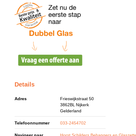
Details
Adres
Frieswijkstraat 50
3862BL
Nijkerk
Gelderland
Telefoonnummer
033-2454702
Navigeer naar
Horst Schilders Behangers en Glaszette