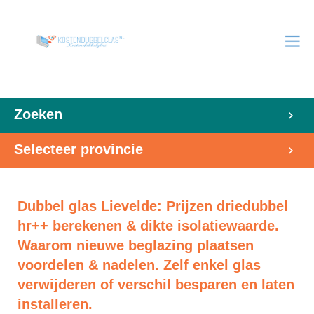
Zoeken
Selecteer provincie
Dubbel glas Lievelde: Prijzen driedubbel
hr++ berekenen & dikte isolatiewaarde.
Waarom nieuwe beglazing plaatsen
voordelen & nadelen. Zelf enkel glas
verwijderen of verschil besparen en laten
installeren.