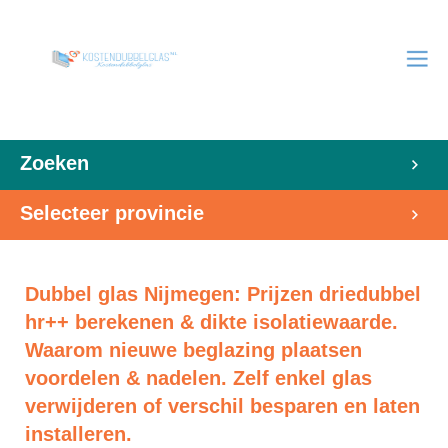
Zoeken
Selecteer provincie
Dubbel glas Nijmegen: Prijzen driedubbel
hr++ berekenen & dikte isolatiewaarde.
Waarom nieuwe beglazing plaatsen
voordelen & nadelen. Zelf enkel glas
verwijderen of verschil besparen en laten
installeren.