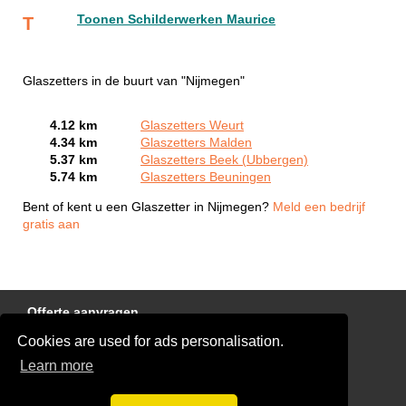
Toonen Schilderwerken Maurice
T
Glaszetters in de buurt van "Nijmegen"
4.12 km
Glaszetters Weurt
4.34 km
Glaszetters Malden
5.37 km
Glaszetters Beek (Ubbergen)
5.74 km
Glaszetters Beuningen
Bent of kent u een Glaszetter in Nijmegen?
Meld een bedrijf
gratis aan
Offerte aanvragen
Cookies are used for ads personalisation.
Links
Learn more
Disclaimer
Blog