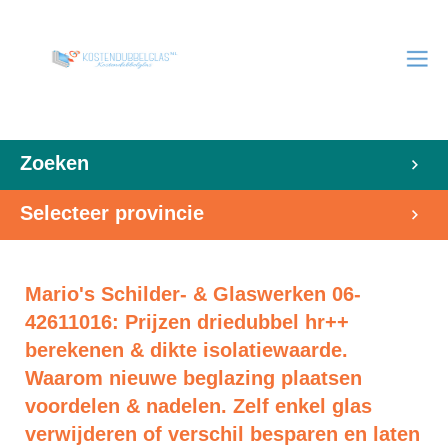
Zoeken
Selecteer provincie
Mario's Schilder- & Glaswerken 06-
42611016: Prijzen driedubbel hr++
berekenen & dikte isolatiewaarde.
Waarom nieuwe beglazing plaatsen
voordelen & nadelen. Zelf enkel glas
verwijderen of verschil besparen en laten