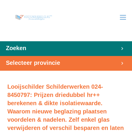
Zoeken
Selecteer provincie
Looijschilder Schilderwerken 024-
8450797: Prijzen driedubbel hr++
berekenen & dikte isolatiewaarde.
Waarom nieuwe beglazing plaatsen
voordelen & nadelen. Zelf enkel glas
verwijderen of verschil besparen en laten