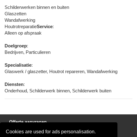
Schilderwerken binnen en buiten
Glaszetten
Wandafwerking
Houtrotreparatie
Service
:
Alleen op afspraak
Doelgroep
:
Bedrijven, Particulieren
Specialisatie
:
Glaswerk / glaszetter, Houtrot repareren, Wandafwerking
Diensten
:
Onderhoud, Schilderwerk binnen, Schilderwerk buiten
Offerte aanvragen
Cookies are used for ads personalisation.
Links