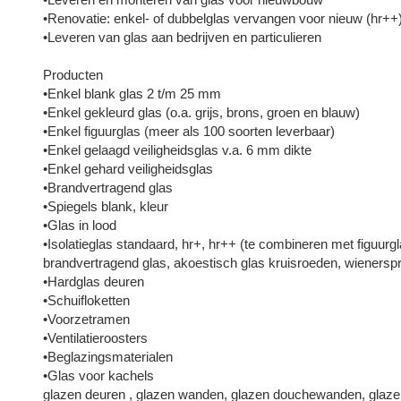
•Renovatie: enkel- of dubbelglas vervangen voor nieuw (hr++) 
•Leveren van glas aan bedrijven en particulieren
Producten
•Enkel blank glas 2 t/m 25 mm
•Enkel gekleurd glas (o.a. grijs, brons, groen en blauw)
•Enkel figuurglas (meer als 100 soorten leverbaar)
•Enkel gelaagd veiligheidsglas v.a. 6 mm dikte
•Enkel gehard veiligheidsglas
•Brandvertragend glas
•Spiegels blank, kleur
•Glas in lood
•Isolatieglas standaard, hr+, hr++ (te combineren met figuurg
brandvertragend glas, akoestisch glas kruisroeden, wienersp
•Hardglas deuren
•Schuifloketten
•Voorzetramen
•Ventilatieroosters
•Beglazingsmaterialen
•Glas voor kachels
glazen deuren , glazen wanden, glazen douchewanden, glaze