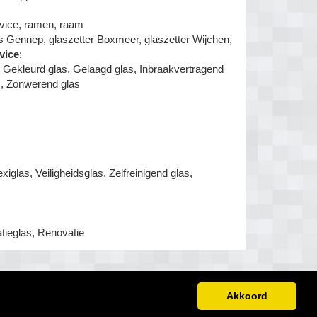
ervice, ramen, raam
s Gennep, glaszetter Boxmeer, glaszetter Wijchen,
vice
:
, Gekleurd glas, Gelaagd glas, Inbraakvertragend
las, Zonwerend glas
iglas, Veiligheidsglas, Zelfreinigend glas,
atieglas, Renovatie
Akkoord
Disclaimer
Links
Offerte aanvragen