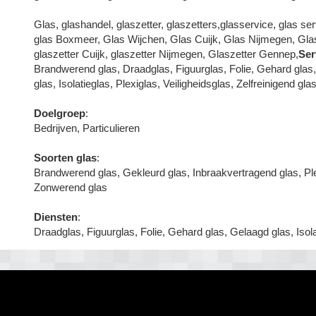
Glas, glashandel, glaszetter, glaszetters,glasservice, glas s
glas Boxmeer, Glas Wijchen, Glas Cuijk, Glas Nijmegen, Gla
glaszetter Cuijk, glaszetter Nijmegen, Glaszetter Gennep,
Ser
Brandwerend glas, Draadglas, Figuurglas, Folie, Gehard glas
glas, Isolatieglas, Plexiglas, Veiligheidsglas, Zelfreinigend g
Doelgroep
:
Bedrijven, Particulieren
Soorten glas
:
Brandwerend glas, Gekleurd glas, Inbraakvertragend glas, Plex
Zonwerend glas
Diensten
:
Draadglas, Figuurglas, Folie, Gehard glas, Gelaagd glas, Isol
Ben jij een glaszetter?
Blog