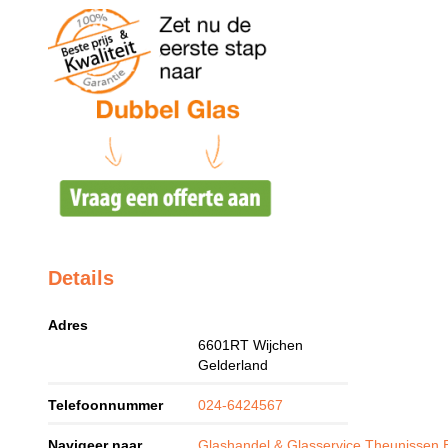
Details
Adres
6601RT
Wijchen
Gelderland
Telefoonnummer
024-6424567
Navigeer naar
Glashandel & Glasservice Theunissen 