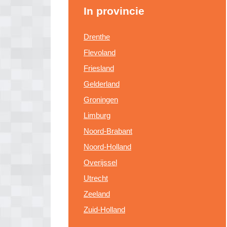
In provincie
Drenthe
Flevoland
Friesland
Gelderland
Groningen
Limburg
Noord-Brabant
Noord-Holland
Overijssel
Utrecht
Zeeland
Zuid-Holland