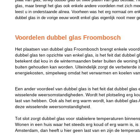
glas, maar brengt het glas ook enkele andere voordelen met zich mee
leest u in onderstaande alinea. Voorheen was het erg normaal om enk
dubbel glas in de vorige eeuw wordt enkel glas eigenlijk nooit meer g
Voordelen dubbel glas Froombosch
Het plaatsen van dubbel glas Froombosch brengt enkele voord
dubbel glas ten opzichte van enkel glas, is het feit dat dubbel g
betekent dat kou in de wintermaanden beter buiten de woning b
buiten gehouden kan worden. Uiteindelijk zorgt de verbeterde i
energiekosten, simpelweg omdat het verwarmen en koelen van 
Een ander voordeel van dubbel glas is het feit dat dubbel glas
wisselende weersomstandigheden. Wordt het plotseling erg koud
last van hebben. Ook als het erg warm wordt, kan dubbel gl
deze wisselende weersomstandigheid.
Tot slot zorgt dubbel glas voor stabielere temperaturen binne
Wonen in een huis waar het steeds erg koud of erg warm is, is z
Amsterdam, dan heeft u hier geen last van en zijn de temperatu