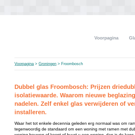
Voorpagina
Gl
Voorpagina
>
Groningen
> Froombosch
Dubbel glas Froombosch: Prijzen driedub
isolatiewaarde. Waarom nieuwe beglazing
nadelen. Zelf enkel glas verwijderen of ve
installeren.
Waar het tot enkele decennia geleden erg normaal was om rame
tegenwoordig de standaard om een woning met ramen met dubb
woning bouwen of koopt of huurt u een woning, dan is de kans