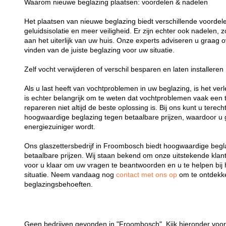
Waarom nieuwe beglazing plaatsen: voordelen & nadelen
Het plaatsen van nieuwe beglazing biedt verschillende voordelen
geluidsisolatie en meer veiligheid. Er zijn echter ook nadelen,
aan het uiterlijk van uw huis. Onze experts adviseren u graag o
vinden van de juiste beglazing voor uw situatie.
Zelf vocht verwijderen of verschil besparen en laten installeren
Als u last heeft van vochtproblemen in uw beglazing, is het verl
is echter belangrijk om te weten dat vochtproblemen vaak een t
repareren niet altijd de beste oplossing is. Bij ons kunt u terech
hoogwaardige beglazing tegen betaalbare prijzen, waardoor u 
energiezuiniger wordt.
Ons glaszettersbedrijf in Froombosch biedt hoogwaardige begla
betaalbare prijzen. Wij staan bekend om onze uitstekende klant
voor u klaar om uw vragen te beantwoorden en u te helpen bij 
situatie. Neem vandaag nog
contact met ons op
om te ontdekk
beglazingsbehoeften.
Geen bedrijven gevonden in "Froombosch". Kijk hieronder voor