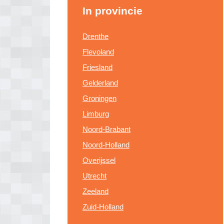
In provincie
Drenthe
Flevoland
Friesland
Gelderland
Groningen
Limburg
Noord-Brabant
Noord-Holland
Overijssel
Utrecht
Zeeland
Zuid-Holland