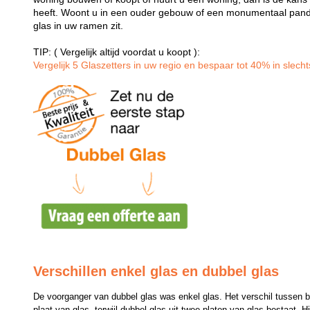
heeft. Woont u in een ouder gebouw of een monumentaal pand
glas in uw ramen zit.
TIP: ( Vergelijk altijd voordat u koopt ):
Vergelijk 5 Glaszetters in uw regio en bespaar tot 40% in slechts
Verschillen enkel glas en dubbel glas
De voorganger van dubbel glas was enkel glas. Het verschil tussen bei
plaat van glas, terwijl dubbel glas uit twee platen van glas bestaat. H