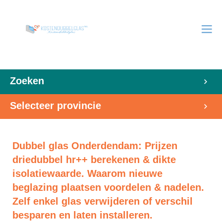
Zoeken
Selecteer provincie
Dubbel glas Onderdendam: Prijzen
driedubbel hr++ berekenen & dikte
isolatiewaarde. Waarom nieuwe
beglazing plaatsen voordelen & nadelen.
Zelf enkel glas verwijderen of verschil
besparen en laten installeren.