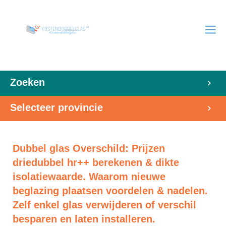
Zoeken
Selecteer provincie
Dubbel glas Overschild: Prijzen
driedubbel hr++ berekenen & dikte
isolatiewaarde. Waarom nieuwe
beglazing plaatsen voordelen & nadelen.
Zelf enkel glas verwijderen of verschil
besparen en laten installeren.