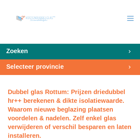
Zoeken
Selecteer provincie
Dubbel glas Rottum: Prijzen driedubbel
hr++ berekenen & dikte isolatiewaarde.
Waarom nieuwe beglazing plaatsen
voordelen & nadelen. Zelf enkel glas
verwijderen of verschil besparen en laten
installeren.