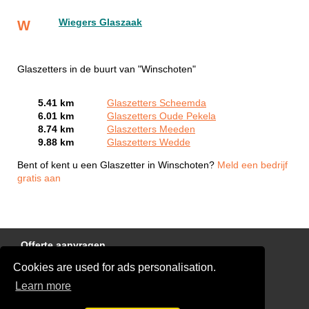
Wiegers Glaszaak
W
Glaszetters in de buurt van "Winschoten"
5.41 km
Glaszetters Scheemda
6.01 km
Glaszetters Oude Pekela
8.74 km
Glaszetters Meeden
9.88 km
Glaszetters Wedde
Bent of kent u een Glaszetter in Winschoten?
Meld een bedrijf
gratis aan
Offerte aanvragen
Cookies are used for ads personalisation.
Links
Learn more
Disclaimer