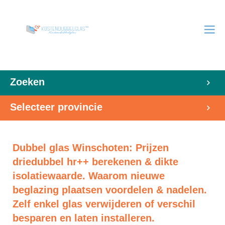
Zoeken
Selecteer provincie
Dubbel glas Winschoten: Prijzen
driedubbel hr++ berekenen & dikte
isolatiewaarde. Waarom nieuwe
beglazing plaatsen voordelen & nadelen.
Zelf enkel glas verwijderen of verschil
besparen en laten installeren.