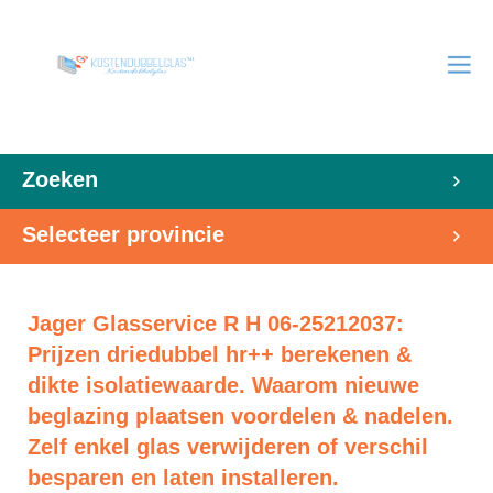
Zoeken
Selecteer provincie
Jager Glasservice R H 06-25212037:
Prijzen driedubbel hr++ berekenen &
dikte isolatiewaarde. Waarom nieuwe
beglazing plaatsen voordelen & nadelen.
Zelf enkel glas verwijderen of verschil
besparen en laten installeren.