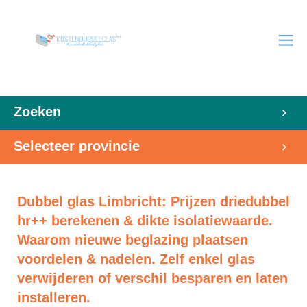
Zoeken
Selecteer provincie
Dubbel glas Limbricht: Prijzen driedubbel
hr++ berekenen & dikte isolatiewaarde.
Waarom nieuwe beglazing plaatsen
voordelen & nadelen. Zelf enkel glas
verwijderen of verschil besparen en laten
installeren.