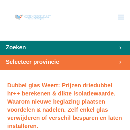
Zoeken
Selecteer provincie
Dubbel glas Weert: Prijzen driedubbel
hr++ berekenen & dikte isolatiewaarde.
Waarom nieuwe beglazing plaatsen
voordelen & nadelen. Zelf enkel glas
verwijderen of verschil besparen en laten
installeren.