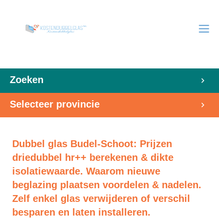
Zoeken
Selecteer provincie
Dubbel glas Budel-Schoot: Prijzen
driedubbel hr++ berekenen & dikte
isolatiewaarde. Waarom nieuwe
beglazing plaatsen voordelen & nadelen.
Zelf enkel glas verwijderen of verschil
besparen en laten installeren.