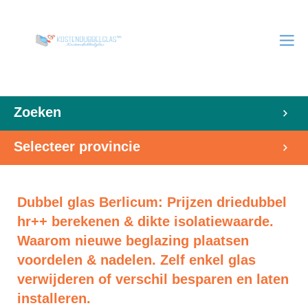
Zoeken
Selecteer provincie
Dubbel glas Berlicum: Prijzen driedubbel
hr++ berekenen & dikte isolatiewaarde.
Waarom nieuwe beglazing plaatsen
voordelen & nadelen. Zelf enkel glas
verwijderen of verschil besparen en laten
installeren.