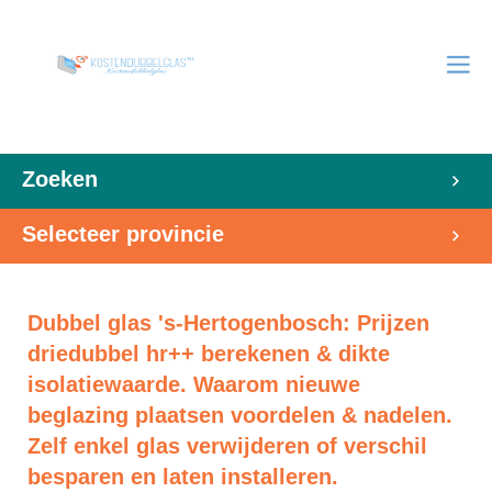
Zoeken
Selecteer provincie
Dubbel glas 's-Hertogenbosch: Prijzen
driedubbel hr++ berekenen & dikte
isolatiewaarde. Waarom nieuwe
beglazing plaatsen voordelen & nadelen.
Zelf enkel glas verwijderen of verschil
besparen en laten installeren.