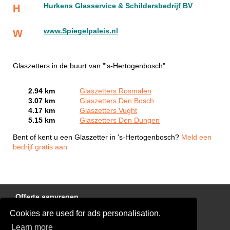
Hurkens Glasservice & Schildersbedrijf BV
H
www.Spiegelpaleis.nl
W
Glaszetters in de buurt van "'s-Hertogenbosch"
2.94 km
Glaszetters Rosmalen
3.07 km
Glaszetters Den Bosch
4.17 km
Glaszetters Vught
5.15 km
Glaszetters Den Dungen
Bent of kent u een Glaszetter in 's-Hertogenbosch?
Meld een
bedrijf gratis aan
Offerte aanvragen
Cookies are used for ads personalisation.
Links
Learn more